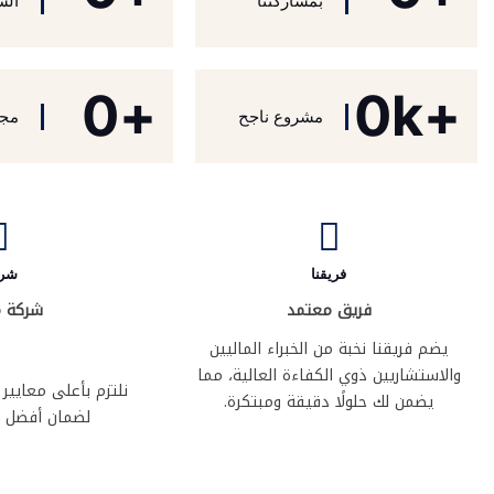
بمشاركتنا
الش
0
+
0
+k
مشروع ناجح
مجا
فريقنا
شرك
فريق معتمد
شركة م
يضم فريقنا نخبة من الخبراء الماليين
والاستشاريين ذوي الكفاءة العالية، مما
نلتزم بأعلى معايير
يضمن لك حلولًا دقيقة ومبتكرة.
لضمان أفضل تج