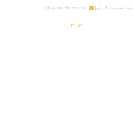
ربية السعودية - الرياض
info@oop-clinics.com
الرئيسية
من نحن
خدماتنا
المدونة
تواص
من نحن