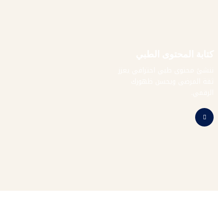
كتابة المحتوى الطبي
ننشئ محتوى طبي احترافي يعزز
ثقة المرضى ويحسن ظهورك
الرقمي.