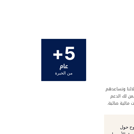
5+
عام
من الخبرة
لائنا وتساعدهم
من لك الدعم
ت مالية صائبة.
ح حول