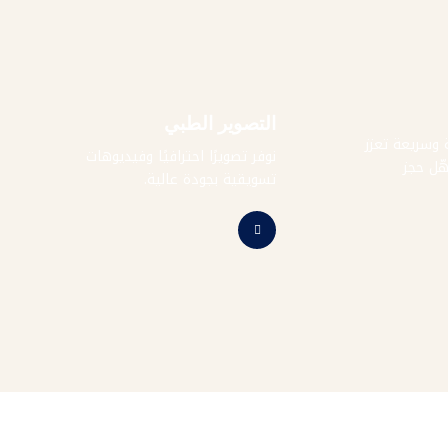
التصوير الطبي
وسريعة تعزز
نوفر تصويرًا احترافيًا وفيديوهات
ّل حجز
تسويقية بجودة عالية.